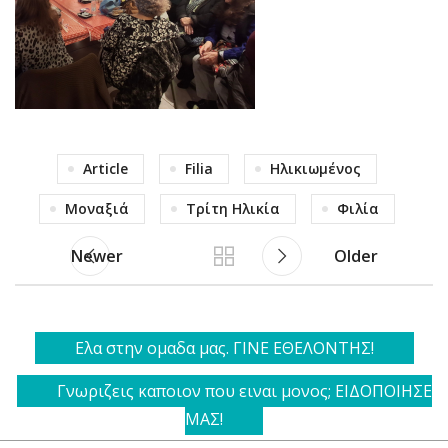
Article
Filia
Ηλικιωμένος
Μοναξιά
Τρίτη Ηλικία
Φιλία
Newer
Older
Ελα στην ομαδα μας. ΓΙΝΕ ΕΘΕΛΟΝΤΗΣ!
Γνωριζεις καποιον που ειναι μονος; ΕΙΔΟΠΟΙΗΣΕ
ΜΑΣ!