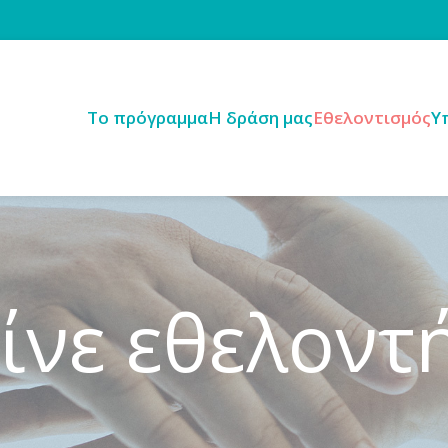
Tο πρόγραμμα
H δράση μας
Εθελοντισμός
Υ
ίνε εθελοντ