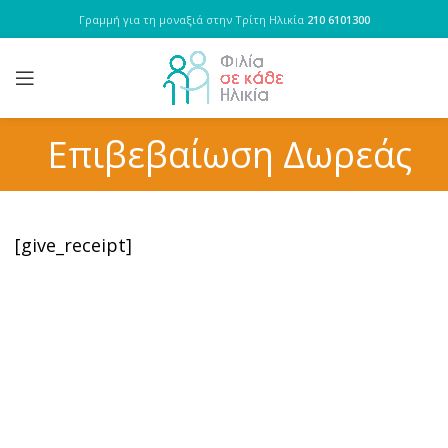
Γραμμή για τη μοναξιά στην Τρίτη Ηλικία
210 6101300
Επιβεβαίωση Δωρεάς
[give_receipt]