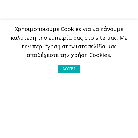
Xρησιμοποιούμε Cookies για να κάνουμε
καλύτερη την εμπειρία σας στο site μας. Με
την περιήγηση στην ιστοσελίδα μας
αποδέχεστε την χρήση Cookies.
ACCEPT
Ινστιτούτο Prolepsis
Φραγκοκλησιάς 5, 151 25, Μαρούσι
(+30) 210 6255700
info@filiasekatheilikia.gr