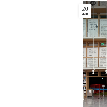
20
ΦΕΒ