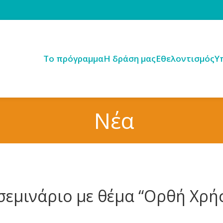
Tο πρόγραμμα
H δράση μας
Εθελοντισμός
Υ
Νέα
σεμινάριο με θέμα “Ορθή Χρ