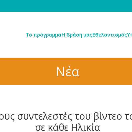
Tο πρόγραμμα
H δράση μας
Εθελοντισμός
Υ
Νέα
ους συντελεστές του βίντεο 
σε κάθε Ηλικία