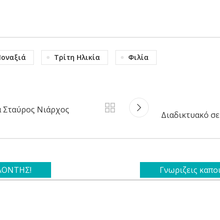
οναξιά
Τρίτη Ηλικία
Φιλία
α Σταύρος Νιάρχος
Διαδικτυακό σε
ΕΛΟΝΤΗΣ!
Γνωριζεις καπο