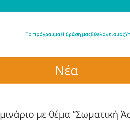
Tο πρόγραμμα
H δράση μας
Εθελοντισμός
Υ
Νέα
μινάριο με θέμα “Σωματική Ά