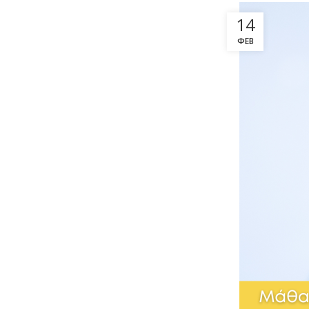
14
ΦΕΒ