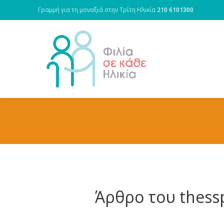
Γραμμή για τη μοναξιά στην Τρίτη Ηλικία
210 6101300
Άρθρο του thessp