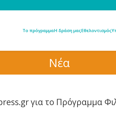
Tο πρόγραμμα
H δράση μας
Εθελοντισμός
Υ
Νέα
ress.gr για το Πρόγραμμα Φιλ